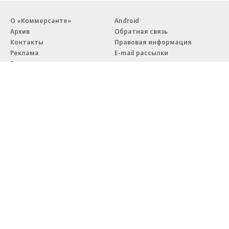
О «Коммерсанте»
Android
Архив
Обратная связь
Контакты
Правовая информация
Реклама
E-mail рассылки
Вакансии
18+
© АО «Коммерсантъ». 127006, Москва, Оружейный переулок д. 41,
тел. +7 (495) 797-69-70.
Сетевое издание «Коммерсантъ» (доменное имя сайта:
kommersant.ru) зарегистрировано Федеральной службой
по надзору в сфере связи, информационных технологий и массовых
коммуникаций (Роскомнадзор), регистрационный номер и дата
принятия решения о регистрации: серия
Эл № ФС77-76922
от 11 октября 2019 г.
Партнерские проекты/материалы, новости компаний, материалы
с пометкой «Промо» и «Официальное сообщение» опубликованы
на коммерческой основе.