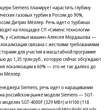
ерн Siemens планирует нарастить глубину
ческих газовых турбин в России до 90%,
оссии Дитрих Мёллер. Речь идет о турбинах
водят на площадке СП «Сименс технологии
 65%, у «Силовых машин» Алексея Мордашова —
локализации связана с жесткими требованиями
сторами для участия в масштабной программе
ю до 1,35 трлн руб., которую сейчас обсуждают
вня локализации в 60% — это не так далеко до
н Мёллер.
енеджера Siemens, речь идет о наращивании
на российском рынке модели Siemens — SGT-
о моделях SGT-4000F (329 МВт) и H100 (118
олучил лицензию у японской Mitsubishi Hitachi