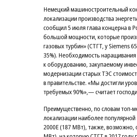
Немецкий машиностроительный конц
локализации производства энергети
сообщил 5 июля глава концерна в Р
большой мощности, которые произ
газовых турбин» (СТГТ, у Siemens
35%). Необходимость наращивания 
к оборудованию, закупаемому инве
модернизации старых ТЭС стоимость
в правительстве. «Мы достигли уро
требуемых 90%»,— считает господи
Преимущественно, по словам топ-м
локализации наиболее популярной 
2000E (187 МВт), также, возможно, 
МВт), на которую СТГТ в 2017 году п