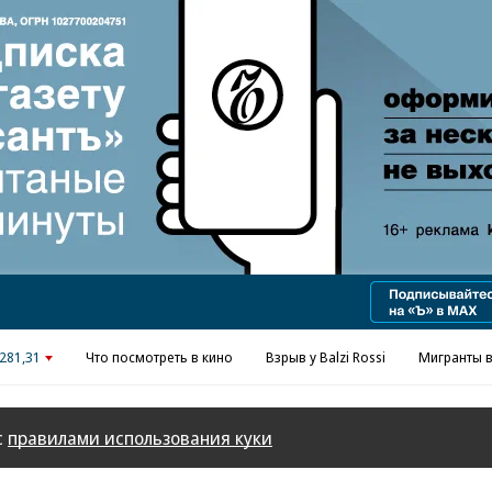
Реклама в «Ъ» www.kommersant.ru/ad
281,31
Что посмотреть в кино
Взрыв у Balzi Rossi
Мигранты в
с
правилами использования куки