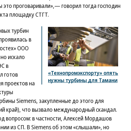
мы это проговаривали»,— говорил тогда господин
екта площадку СТГТ.
овых турбин
проявилась в
Ростех» ООО
но искало
ЭС в
«Технопромэкспорту» опять
л готов
нужны турбины для Тамани
ля проектов на
ктуры
рбины Siemens, закупленные до этого для
ий край), что вызвало международный скандал.
од вопросом: в частности, Алексей Мордашов
ии из СП. В Siemens об этом «слышали», но