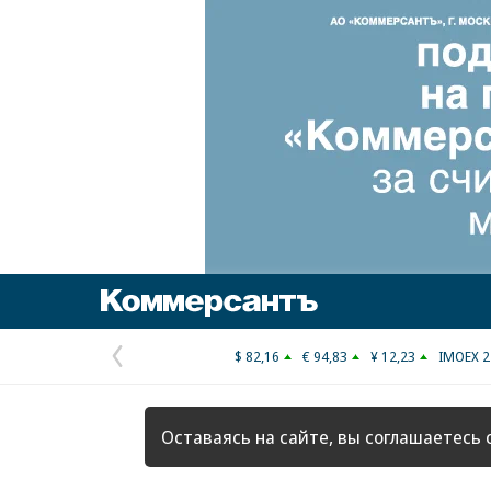
Коммерсантъ
$ 82,16
€ 94,83
¥ 12,23
IMOEX 2
Предыдущая
страница
Оставаясь на сайте, вы соглашаетесь 