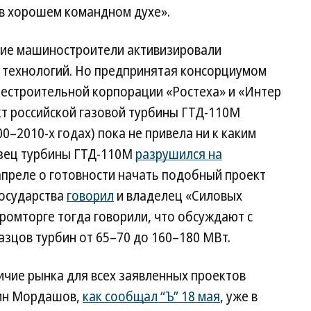
«в хорошем командном духе».
кие машиностроители активизировали
 технологий. Но предпринятая консорциумом
естроительной корпорации «Ростеха» и «Интер
т российской газовой турбины ГТД-110М
–2010-х годах) пока не привела ни к каким
зец турбины ГТД-110М
разрушился на
 апреле о готовности начать подобный проект
государства
говорил
и владелец «Силовых
омторге тогда говорили, что обсуждают с
зцов турбин от 65–70 до 160–180 МВт.
чие рынка для всех заявленных проектов
дин Мордашов,
как сообщал “Ъ” 18 мая
, уже в