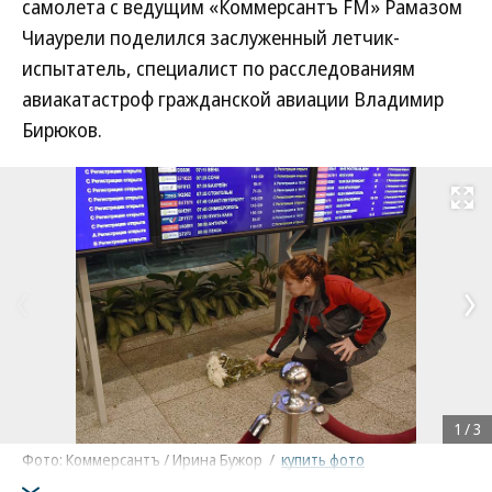
самолета с ведущим «Коммерсантъ FM» Рамазом
Чиаурели поделился заслуженный летчик-
испытатель, специалист по расследованиям
авиакатастроф гражданской авиации Владимир
Бирюков.
Развернуть на
1
/
3
Фото: Коммерсантъ / Ирина Бужор
/
купить фото