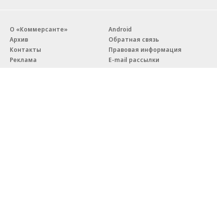
О «Коммерсанте»
Android
Архив
Обратная связь
Контакты
Правовая информация
Реклама
E-mail рассылки
Вакансии
18+
© АО «Коммерсантъ». 127006, Москва, Оружейный переулок д. 41,
тел. +7 (495) 797-69-70.
Сетевое издание «Коммерсантъ» (доменное имя сайта:
kommersant.ru) зарегистрировано Федеральной службой
по надзору в сфере связи, информационных технологий и массовых
коммуникаций (Роскомнадзор), регистрационный номер и дата
принятия решения о регистрации: серия
Эл № ФС77-76922
от 11 октября 2019 г.
Партнерские проекты/материалы, новости компаний, материалы
с пометкой «Промо» и «Официальное сообщение» опубликованы