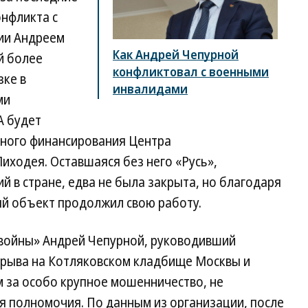
онфликта с
ии Андреем
Как Андрей Чепурной
й более
конфликтовал с военными
зке в
инвалидами
ми
А будет
ного финансирования Центра
иходея. Оставшаяся без него «Русь»,
 в стране, едва не была закрыта, но благодаря
ый объект продолжил свою работу.
войны» Андрей Чепурной, руководивший
взрыва на Котляковском кладбище Москвы и
м за особо крупное мошенничество, не
бя полномочия. По данным из организации, после