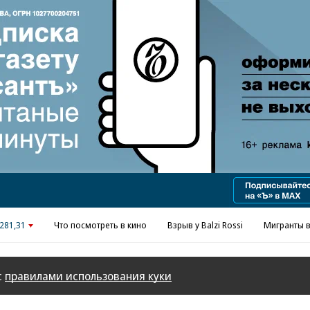
281,31
Что посмотреть в кино
Взрыв у Balzi Rossi
Мигранты в
с
правилами использования куки