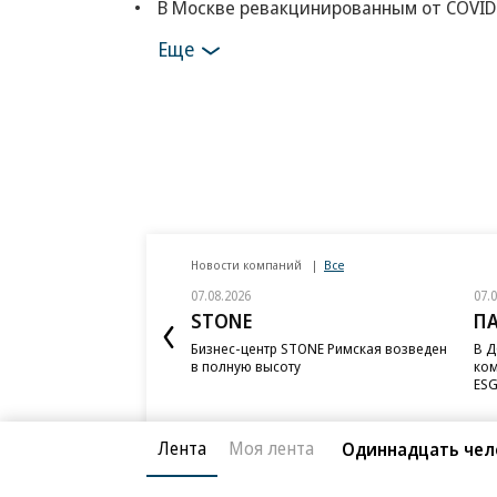
В Москве ревакцинированным от COVID
Еще
Новости компаний
Все
07.08.2026
07.
STONE
П
Бизнес-центр STONE Римская возведен
В Д
в полную высоту
ком
ESG
Лента
Моя лента
Одиннадцать чело