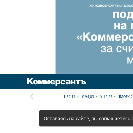
Коммерсантъ
$ 82,16
€ 94,83
¥ 12,23
IMOEX 2
Предыдущая
страница
Оставаясь на сайте, вы соглашаетесь 