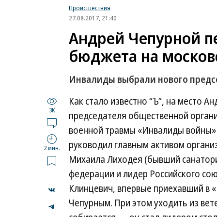
Происшествия
27.08.2017, 21:40
Андрей Чепурной п
бюджета на москов
Инвалиды выбрали нового предсе
Как стало известно “Ъ”, на место 
3K
председателя общественной органи
военной травмы «Инвалиды войны»
руководил главным активом органи
2 мин.
Михаила Лиходея (бывший санатори
федерации и лидер Российского со
Клинцевич, впервые приехавший в «
Чепурным. При этом уходить из вет