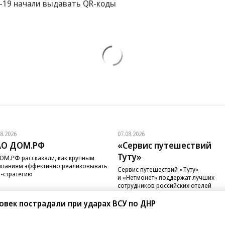
-19 начали выдавать QR-коды
08.2026
07.08.2026
АО ДОМ.РФ
«Сервис путешествий
Туту»
ОМ.РФ рассказали, как крупным
паниям эффективно реализовывать
Сервис путешествий «Туту»
-стратегию
и «Нетмонет» поддержат лучших
сотрудников российских отелей
век пострадали при ударах ВСУ по ДНР