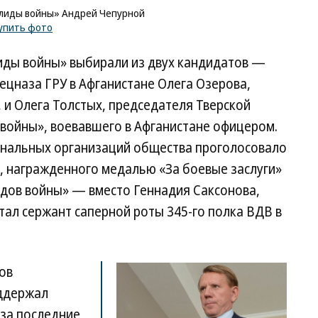
лиды войны» Андрей Чепурной
упить фото
иды войны» выбирали из двух кандидатов —
ецназа ГРУ в Афганистане Олега Озерова,
 и Олега Толстых, председателя Тверской
войны», воевавшего в Афганистане офицером.
ональных организаций общества проголосовало
, награжденного медалью «За боевые заслуги»
идов войны» — вместо Геннадия Саксонова,
стал сержант саперной роты 345-го полка ВДВ в
ов
ддержал
 за последние