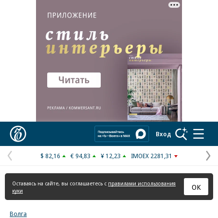
Коммерсантъ
Вход
$ 82,16
€ 94,83
¥ 12,23
IMOEX 2281,31
Предыдущая
С
страница
с
Оставаясь на сайте, вы соглашаетесь с
правилами использования
ОК
куки
Волга