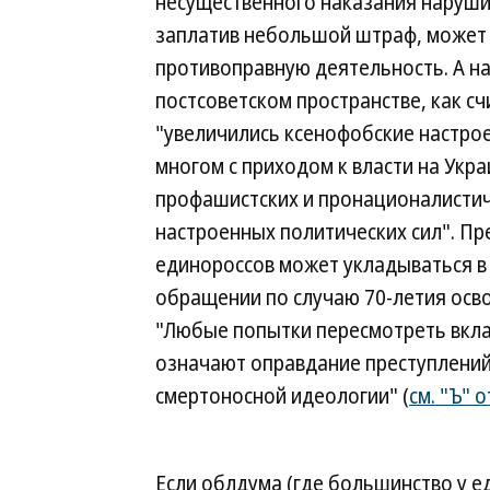
несущественного наказания наруши
заплатив небольшой штраф, может
противоправную деятельность. А н
постсоветском пространстве, как с
"увеличились ксенофобские настрое
многом с приходом к власти на Укра
профашистских и пронационалисти
настроенных политических сил". П
единороссов может укладываться в
обращении по случаю 70-летия осв
"Любые попытки пересмотреть вкла
означают оправдание преступлений
смертоносной идеологии" (
см. "Ъ" 
Если облдума (где большинство у е