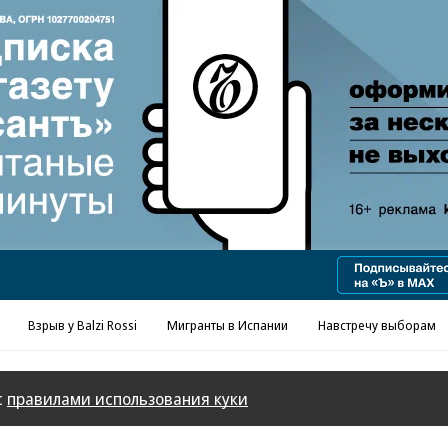
Реклама в «Ъ» www.kommersant.ru/ad
Взрыв у Balzi Rossi
Мигранты в Испании
Навстречу выборам
с
правилами использования куки