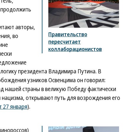
тель,
 продолжить
а
читают авторы,
Правительство
ния, во
пересчитает
ине
коллаборационистов
чески
редложение
 логику президента Владимира Путина. В
обождения узников Освенцима он говорил:
д нашей страны в великую Победу фактически
 нацизма, открывают путь для возрождения его
от 27 января
).
динороссов)