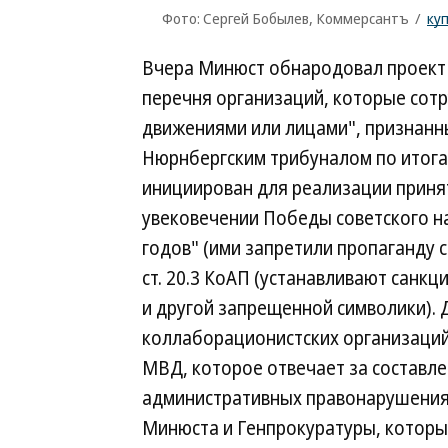
Фото: Сергей Бобылев, Коммерсантъ
/
ку
Вчера Минюст обнародовал проект 
перечня организаций, которые сотр
движениями или лицами", признанн
Нюрнбергским трибуналом по итога
инициирован для реализации принят
увековечении Победы советского н
годов" (ими запретили пропаганду 
ст. 20.3 КоАП (устанавливают санкц
и другой запрещенной символики). 
коллаборационистских организаций
МВД, которое отвечает за составлен
административных правонарушениях
Минюста и Генпрокуратуры, которые