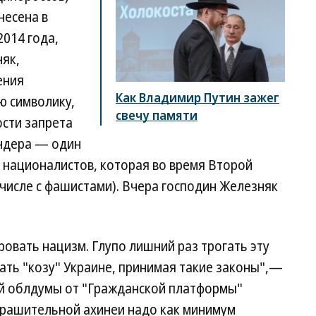
несена в
2014 года,
няк,
ения
Как Владимир Путин зажег
ю символику,
свечу памяти
ости запрета
андера — один
 националистов, которая во время Второй
числе с фашистами). Вчера господин Железняк
ровать нацизм. Глупо лишний раз трогать эту
зать "козу" Украине, принимая такие законы",—
ой облдумы от "Гражданской платформы"
страшительной ахинеи надо как минимум