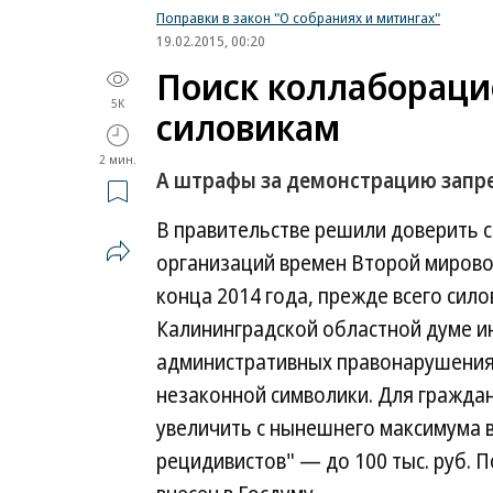
Поправки в закон "О собраниях и митингах"
19.02.2015, 00:20
Поиск коллабораци
5K
силовикам
2 мин.
А штрафы за демонстрацию запр
В правительстве решили доверить 
организаций времен Второй мирово
конца 2014 года, прежде всего сил
Калининградской областной думе ин
административных правонарушения
незаконной символики. Для гражда
увеличить с нынешнего максимума в 2
рецидивистов" — до 100 тыс. руб. 