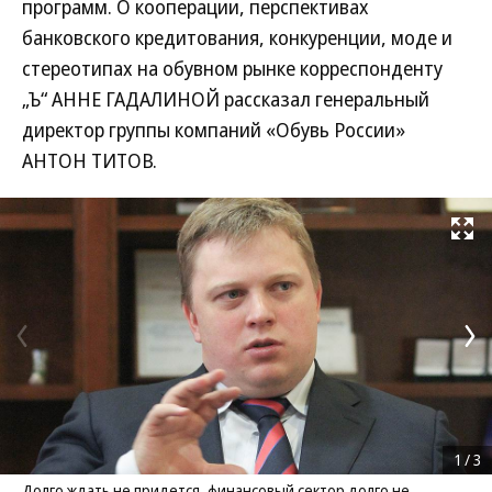
программ. О кооперации, перспективах
банковского кредитования, конкуренции, моде и
стереотипах на обувном рынке корреспонденту
„Ъ“ АННЕ ГАДАЛИНОЙ рассказал генеральный
директор группы компаний «Обувь России»
АНТОН ТИТОВ.
Развернуть на
1
/
3
Долго ждать не придется, финансовый сектор долго не