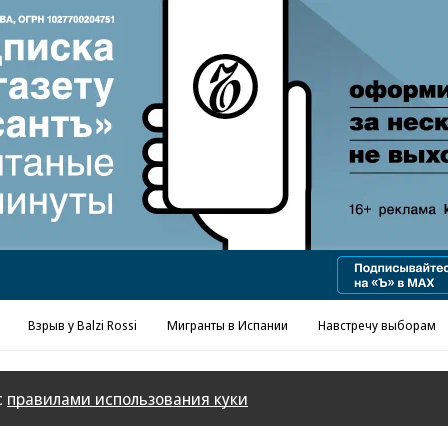
Реклама в «Ъ» www.kommersant.ru/ad
Взрыв у Balzi Rossi
Мигранты в Испании
Навстречу выборам
с
правилами использования куки