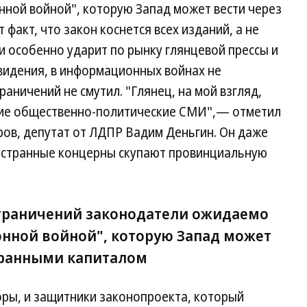
ой войной", которую Запад может вести через
факт, что закон коснется всех изданий, а не
 особенно ударит по рынку глянцевой прессы и
видения, в информационных войнах не
аничений не смутил. "Глянец, на мой взгляд,
щие общественно-политические СМИ",— отметил
оров, депутат от ЛДПР Вадим Деньгин. Он даже
иностранные концерны скупают провинциальную
граничений законодатели ожидаемо
нной войной", которую Запад может
транными капиталом
торы, и защитники законопроекта, который