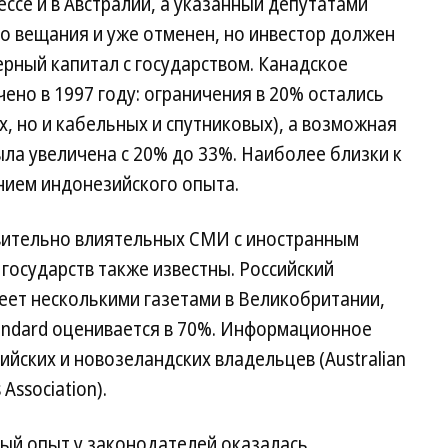
ссе и в Австралии, а указанный депутатами
о вещания и уже отменен, но инвестор должен
рный капитал с государством. Канадское
ено в 1997 году: ограничения в 20% остались
х, но и кабельных и спутниковых), а возможная
ла увеличена с 20% до 33%. Наиболее близки к
нием индонезийского опыта.
вительно влиятельных СМИ с иностранным
государств также известны. Российский
еет несколькими газетами в Великобритании,
Standard оценивается в 70%. Информационное
лийских и новозеландских владельцев (Australian
Association).
ный опыт у законодателей оказалась