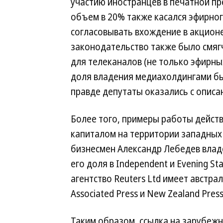
участию иностранцев в печатной пре
объем в 20% также касался эфирног
согласовывать вхождение в акционе
законодательство также было смягч
для телеканалов (не только эфирны
доля владения медиахолдингами бы
правде депутаты оказались с описа
Более того, примеры работы дейст
капиталом на территории западных 
бизнесмен Александр Лебедев влад
его доля в Independent и Evening 
агентство Reuters Ltd имеет австра
Associated Press и New Zealand Press 
Таким образом, ссылка на зарубеж