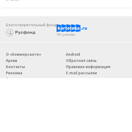
Благотворительный фонд
18+ реклама
О «Коммерсанте»
Android
Архив
Обратная связь
Контакты
Правовая информация
Реклама
E-mail рассылки
Вакансии
18+
© АО «Коммерсантъ». 127006, Москва, Оружейный переулок д. 41,
тел. +7 (495) 797-69-70.
Сетевое издание «Коммерсантъ» (доменное имя сайта:
kommersant.ru) зарегистрировано Федеральной службой