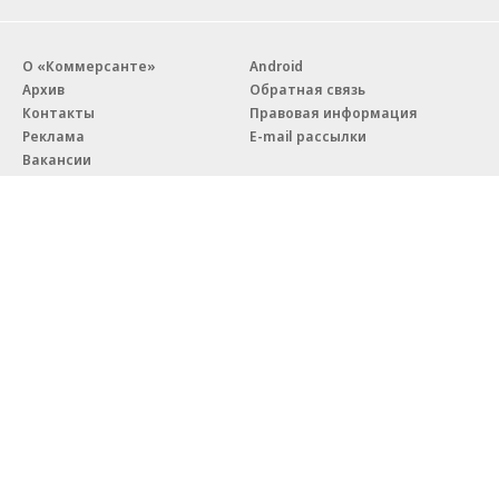
О «Коммерсанте»
Android
Архив
Обратная связь
Контакты
Правовая информация
Реклама
E-mail рассылки
Вакансии
18+
© АО «Коммерсантъ». 127006, Москва, Оружейный переулок д. 41,
тел. +7 (495) 797-69-70.
Сетевое издание «Коммерсантъ» (доменное имя сайта:
kommersant.ru) зарегистрировано Федеральной службой
по надзору в сфере связи, информационных технологий и массовых
коммуникаций (Роскомнадзор), регистрационный номер и дата
принятия решения о регистрации: серия
Эл № ФС77-76922
от 11 октября 2019 г.
Партнерские проекты/материалы, новости компаний, материалы
с пометкой «Промо» и «Официальное сообщение» опубликованы