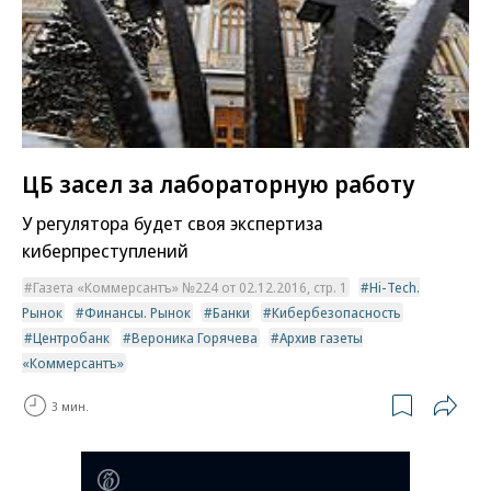
ЦБ засел за лабораторную работу
У регулятора будет своя экспертиза
киберпреступлений
Газета «Коммерсантъ» №224 от 02.12.2016, стр. 1
Hi-Tech.
Рынок
Финансы. Рынок
Банки
Кибербезопасность
Центробанк
Вероника Горячева
Архив газеты
«Коммерсантъ»
3 мин.