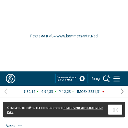
Реклама в «Ъ» www.kommersant.ru/ad
Коммерсантъ
Вход
$ 82,16
€ 94,83
¥ 12,23
IMOEX 2281,31
Предыдущая
С
страница
с
Оставаясь на сайте, вы соглашаетесь с
правилами использования
ОК
куки
Архив