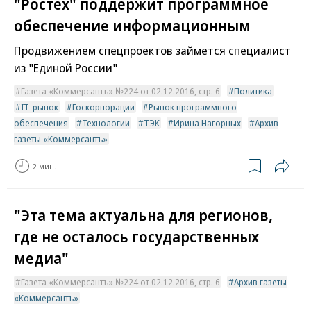
"Ростех" поддержит программное
обеспечение информационным
Продвижением спецпроектов займется специалист
из "Единой России"
Газета «Коммерсантъ» №224 от 02.12.2016, стр. 6
Политика
IT-рынок
Госкорпорации
Рынок программного
обеспечения
Технологии
ТЭК
Ирина Нагорных
Архив
газеты «Коммерсантъ»
2 мин.
"Эта тема актуальна для регионов,
где не осталось государственных
медиа"
Газета «Коммерсантъ» №224 от 02.12.2016, стр. 6
Архив газеты
«Коммерсантъ»