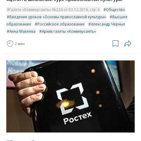
Газета «Коммерсантъ» №224 от 02.12.2016, стр. 6
Общество
Введение уроков «Основы православной культуры»
Высшее
образование
Российское образование
Александр Черных
Анна Макеева
Архив газеты «Коммерсантъ»
2 мин.