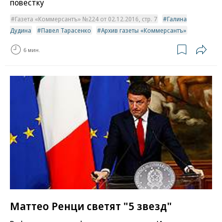
повестку
Газета «Коммерсантъ» №224 от 02.12.2016, стр. 7
Галина
Дудина
Павел Тарасенко
Архив газеты «Коммерсантъ»
6 мин.
Маттео Ренци светят "5 звезд"