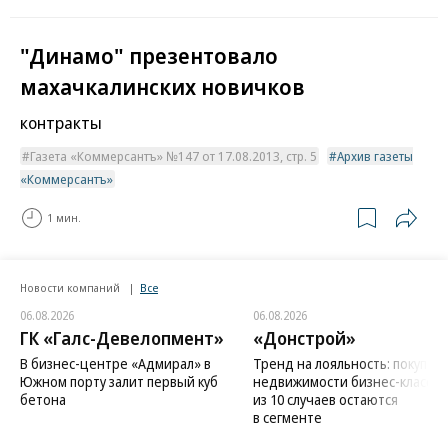
"Динамо" презентовало
махачкалинских новичков
контракты
Газета «Коммерсантъ» №147 от 17.08.2013, стр. 5
Архив газеты
«Коммерсантъ»
1 мин.
Новости компаний
Все
06.08.2026
06.08.2026
ГК «Галс-Девелопмент»
«Донстрой»
В бизнес-центре «Адмирал» в
Тренд на лояльность: покупат
Южном порту залит первый куб
недвижимости бизнес-класса в
бетона
из 10 случаев остаются
в сегменте