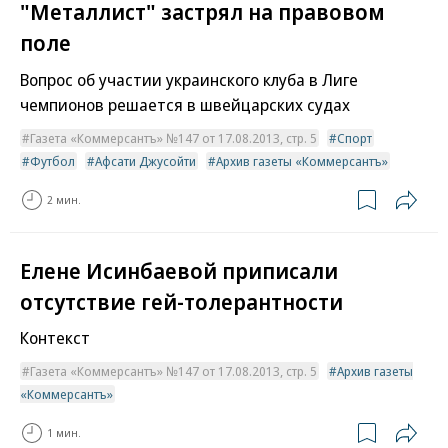
"Металлист" застрял на правовом
поле
Вопрос об участии украинского клуба в Лиге
чемпионов решается в швейцарских судах
Газета «Коммерсантъ» №147 от 17.08.2013, стр. 5
Спорт
Футбол
Афсати Джусойти
Архив газеты «Коммерсантъ»
2 мин.
Елене Исинбаевой приписали
отсутствие гей-толерантности
Контекст
Газета «Коммерсантъ» №147 от 17.08.2013, стр. 5
Архив газеты
«Коммерсантъ»
1 мин.