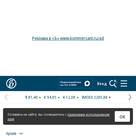
Реклама в «Ъ» www.kommersant.ru/ad
Коммерсантъ
Вход
$ 81,40
€ 94,05
¥ 12,08
IMOEX 2285,88
Предыдущая
С
страница
с
Оставаясь на сайте, вы соглашаетесь с
правилами использования
ОК
куки
Архив