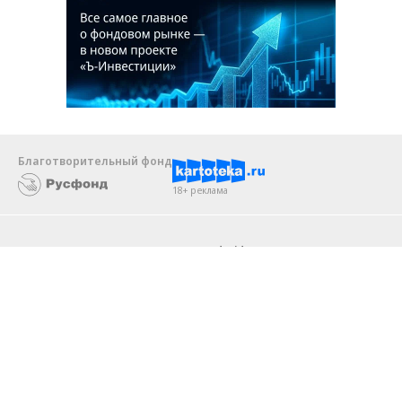
Благотворительный фонд
18+ реклама
О «Коммерсанте»
Android
Архив
Обратная связь
Контакты
Правовая информация
Реклама
E-mail рассылки
Вакансии
18+