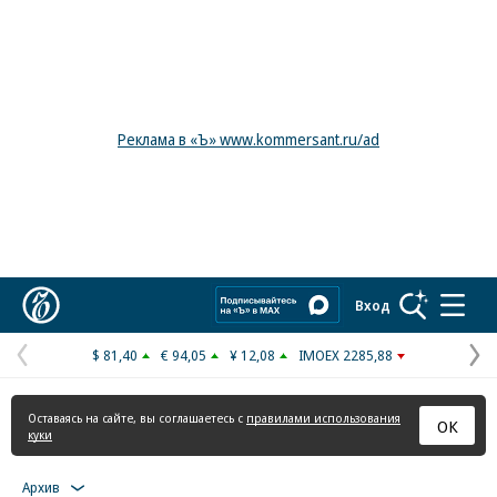
Реклама в «Ъ» www.kommersant.ru/ad
Коммерсантъ
Вход
$ 81,40
€ 94,05
¥ 12,08
IMOEX 2285,88
Предыдущая
С
страница
с
Оставаясь на сайте, вы соглашаетесь с
правилами использования
ОК
куки
Архив