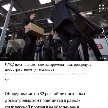
Развернуть на
1
/
4
В РЖД пока не знают, сколько времени новая процедура
досмотра отнимет у пассажиров
Фото: Коммерсантъ / Юрий Мартьянов
/
купить фото
Оборудование на 32 российских вокзалах
досмотровых зон проводится в рамках
комплексной программы обеспечения