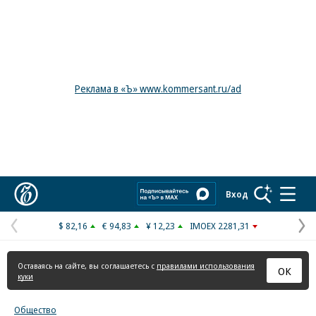
Реклама в «Ъ» www.kommersant.ru/ad
Коммерсантъ
Вход
$ 82,16
€ 94,83
¥ 12,23
IMOEX 2281,31
Предыдущая
С
страница
с
Оставаясь на сайте, вы соглашаетесь с
правилами использования
ОК
куки
Общество