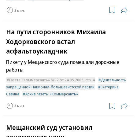
2 мин.
На пути сторонников Михаила
Ходорковского встал
асфальтоукладчик
Пикету у Мещанского суда помешали дорожные
работы
Газета «Коммерсантъ» №92 от 24.05.2005, стр. 4
Деятельность
запрещенной Национал-большевистской партии
Екатерина
Савина
Архив газеты «Коммерсантъ»
3 мин.
Мещанский суд установил
заниженную цену