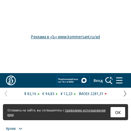
Реклама в «Ъ» www.kommersant.ru/ad
Коммерсантъ
Вход
$ 82,16
€ 94,83
¥ 12,23
IMOEX 2281,31
Предыдущая
С
страница
с
Оставаясь на сайте, вы соглашаетесь с
правилами использования
ОК
куки
Архив