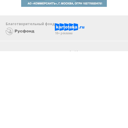
Благотворительный фонд
18+ реклама
О «Коммерсанте»
Android
Архив
Обратная связь
Контакты
Правовая информация
Реклама
E-mail рассылки
Вакансии
18+
© АО «Коммерсантъ». 127006, Москва, Оружейный переулок д. 41,
тел. +7 (495) 797-69-70.
Сетевое издание «Коммерсантъ» (доменное имя сайта:
kommersant.ru) зарегистрировано Федеральной службой