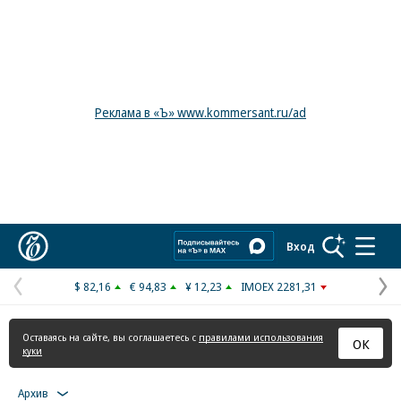
Реклама в «Ъ» www.kommersant.ru/ad
Коммерсантъ
Вход
$ 82,16
€ 94,83
¥ 12,23
IMOEX 2281,31
Предыдущая
С
страница
с
Оставаясь на сайте, вы соглашаетесь с
правилами использования
ОК
куки
Архив