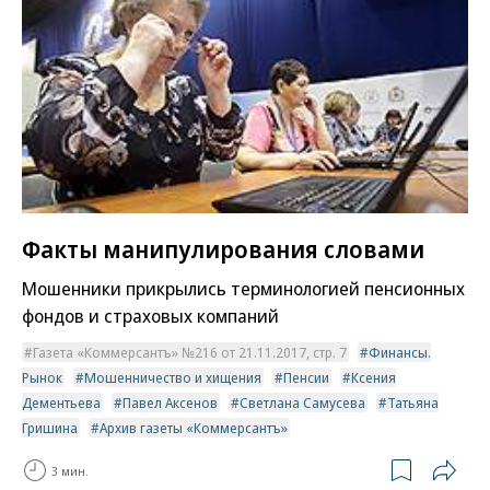
Факты манипулирования словами
Мошенники прикрылись терминологией пенсионных
фондов и страховых компаний
Газета «Коммерсантъ» №216 от 21.11.2017, стр. 7
Финансы.
Рынок
Мошенничество и хищения
Пенсии
Ксения
Дементьева
Павел Аксенов
Светлана Самусева
Татьяна
Гришина
Архив газеты «Коммерсантъ»
3 мин.