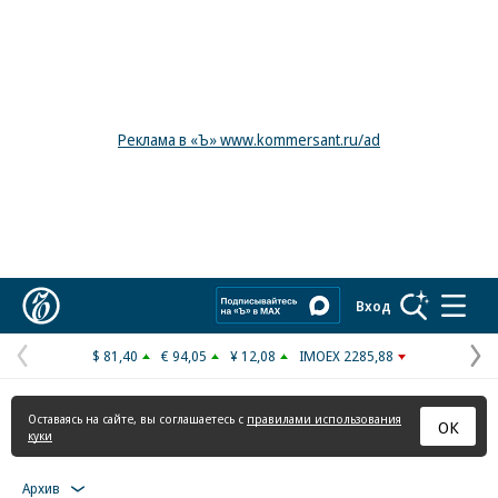
Реклама в «Ъ» www.kommersant.ru/ad
Коммерсантъ
Вход
$ 81,40
€ 94,05
¥ 12,08
IMOEX 2285,88
Предыдущая
С
страница
с
Оставаясь на сайте, вы соглашаетесь с
правилами использования
ОК
куки
Архив