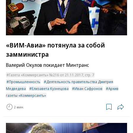
«ВИМ-Авиа» потянула за собой
замминистра
Валерий Окулов покидает Минтранс
Газета «Коммерсантъ» №216 от 21.11.2017, стр. 7
Промышленность
Деятельность правительства Дмитрия
Медведева
Елизавета Кузнецова
Иван Сафронов
Архив
газеты «Коммерсантъ»
2 мин.