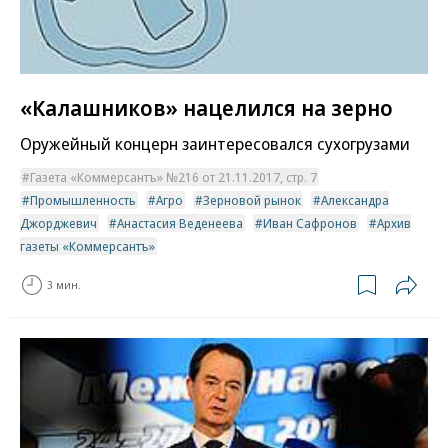
«Калашников» нацелился на зерно
Оружейный концерн заинтересовался сухогрузами
Газета «Коммерсантъ» №216 от 21.11.2017, стр. 7
Промышленность
Агро
Зерновой рынок
Александра
Джорджевич
Анастасия Веденеева
Иван Сафронов
Архив
газеты «Коммерсантъ»
3 мин.