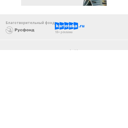
Благотворительный фонд
18+ реклама
О «Коммерсанте»
Android
Архив
Обратная связь
Контакты
Правовая информация
Реклама
E-mail рассылки
Вакансии
18+
© АО «Коммерсантъ». 127006, Москва, Оружейный переулок д. 41,
тел. +7 (495) 797-69-70.
Сетевое издание «Коммерсантъ» (доменное имя сайта:
kommersant.ru) зарегистрировано Федеральной службой