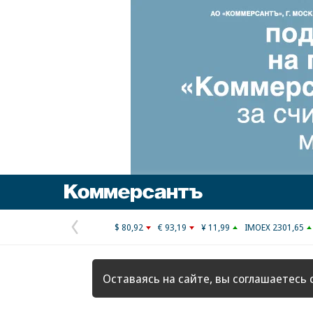
Коммерсантъ
$ 80,92
€ 93,19
¥ 11,99
IMOEX 2301,65
Предыдущая
страница
Оставаясь на сайте, вы соглашаетесь 