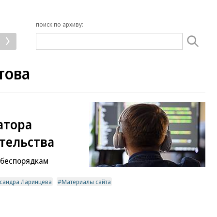
поиск по архиву:
това
атора
тельства
к беспорядкам
сандра Ларинцева
Материалы сайта