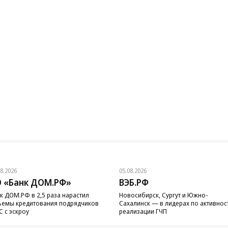
08.2026
05.08.2026
 «Банк ДОМ.РФ»
ВЭБ.РФ
к ДОМ.РФ в 2,5 раза нарастил
Новосибирск, Сургут и Южно-
емы кредитования подрядчиков
Сахалинск — в лидерах по активнос
 с эскроу
реализации ГЧП