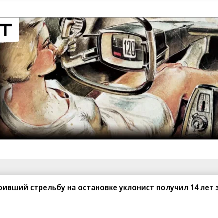
санте»
Реклама
Обратная связь
оивший стрельбу на остановке уклонист получил 14 лет
Вакансии
Правовая информация
Android
E-mail рассылки