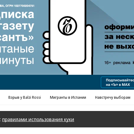
Реклама в «Ъ» www.kommersant.ru/ad
Взрыв у Balzi Rossi
Мигранты в Испании
Навстречу выборам
с
правилами использования куки