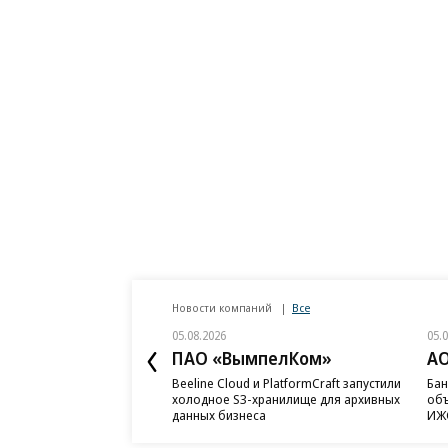
Новости компаний
Все
05.08.2026
05.
ПАО «ВымпелКом»
АО
Beeline Cloud и PlatformCraft запустили
Бан
холодное S3-хранилище для архивных
объ
данных бизнеса
ИЖС