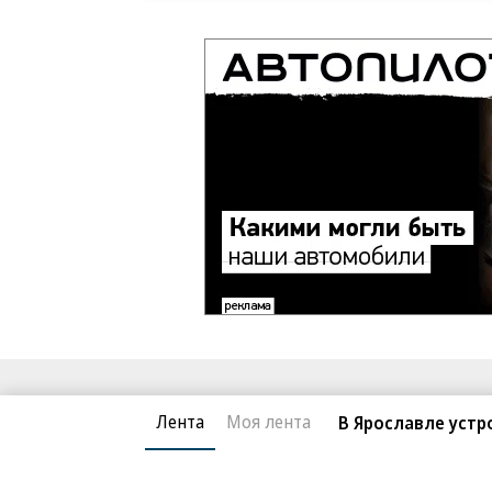
Благотворительный фонд
О «Коммер
Лента
Моя лента
В Ярославле устр
Архив
Контакты
18+ реклама