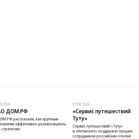
08.2026
07.08.2026
АО ДОМ.РФ
«Сервис путешествий
Туту»
ОМ.РФ рассказали, как крупным
паниям эффективно реализовывать
Сервис путешествий «Туту»
-стратегию
и «Нетмонет» поддержат лучших
сотрудников российских отелей