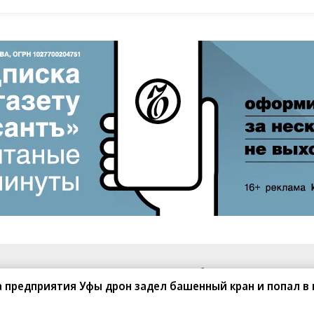
санте»
Реклама
Обратная связь
а предприятия Уфы дрон задел башенный кран и попал в
Вакансии
Правовая информация
Android
E-mail рассылки