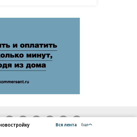
18+
 новостройку
Вся лента
Еще