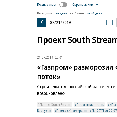
Подписаться
Скрыть архив
Выводить:
за день
за 7 дней
за 30 дней
Проект South Strea
21.07.2019, 20:01
«Газпром» разморозил
поток»
Строительство российской части его 
возобновлено
Проект South Stream
Промышленность
«Газ
Барсуков
Газета «Коммерсантъ» №127/П от 22.07.