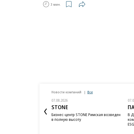
3 мин.
Новости компаний
Все
07.08.2026
07.
STONE
П
Бизнес-центр STONE Римская возведен
В Д
в полную высоту
ком
ESG