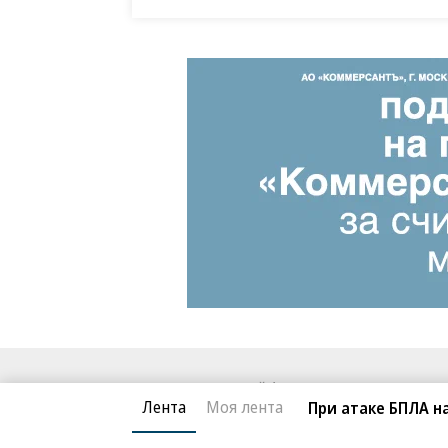
Благотворительный фонд
О «Коммер
Лента
Моя лента
При атаке БПЛА н
Архив
Контакты