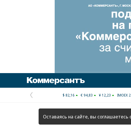
Коммерсантъ
$ 82,16
€ 94,83
¥ 12,23
IMOEX 2
Предыдущая
страница
Оставаясь на сайте, вы соглашаетесь 