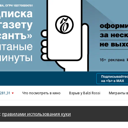
Реклама в «Ъ» www.kommersant.ru/ad
281,31
Что посмотреть в кино
Взрыв у Balzi Rossi
Мигранты в
с
правилами использования куки