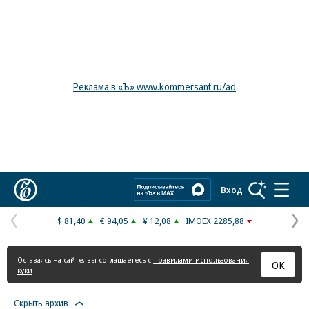
Реклама в «Ъ» www.kommersant.ru/ad
Коммерсантъ
Вход
$ 81,40
€ 94,05
¥ 12,08
IMOEX 2285,88
Предыдущая
С
страница
с
Оставаясь на сайте, вы соглашаетесь с
правилами использования
ОК
куки
Скрыть архив