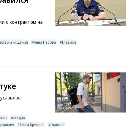
ии с контрактом на
ство и хищения
Анна Перова
Главное
туке
 условное
ынок
Медиа
верующих
Ефим Брянцев
Главное