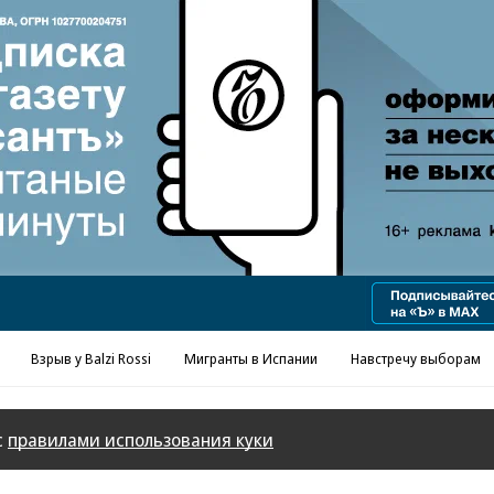
Реклама в «Ъ» www.kommersant.ru/ad
Взрыв у Balzi Rossi
Мигранты в Испании
Навстречу выборам
с
правилами использования куки