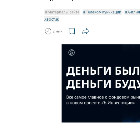
Материалы сайта
Телекоммуникации
Англия
Хвостик
2 мин.