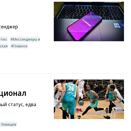
ссенджер
rries
Мессенджеры и
ская
Главное
ационал
ый статус, едва
 Левищев