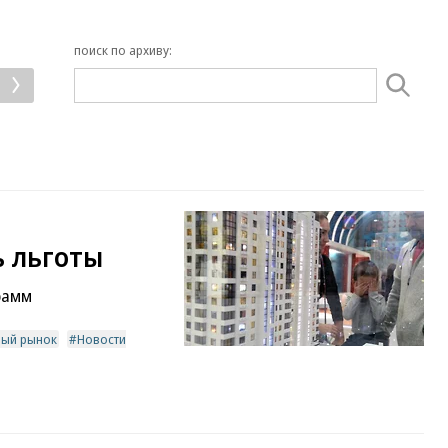
поиск по архиву:
ь льготы
рамм
ный рынок
Новости