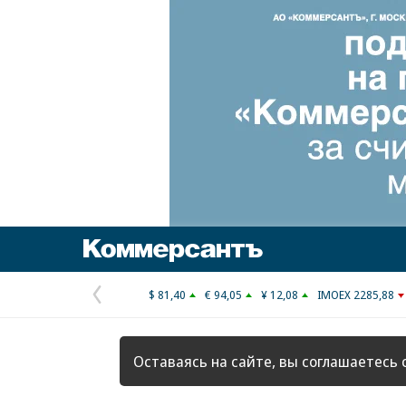
Коммерсантъ
$ 81,40
€ 94,05
¥ 12,08
IMOEX 2285,88
Предыдущая
страница
Оставаясь на сайте, вы соглашаетесь 