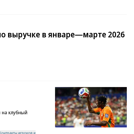
по выручке в январе—марте 2026
я на клубный
Контракты игроков и