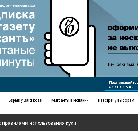
Реклама в «Ъ» www.kommersant.ru/ad
Взрыв у Balzi Rossi
Мигранты в Испании
Навстречу выборам
с
правилами использования куки