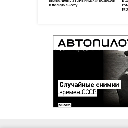
Бизнес-центр STONE Римская возведен
В Д
в полную высоту
ком
ESG