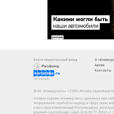
Благотворительный фонд
О «Коммер
Архив
Контакты
18+ реклама
© АО «Коммерсантъ». 127006, Москва, Оружейный пе
Сетевое издание «Коммерсантъ» (доменное имя сайт
Федеральной службой по надзору в сфере связи, и
и массовых коммуникаций (Роскомнадзор), регистра
решения о регистрации: серия
Эл № ФС77-76922
от 1