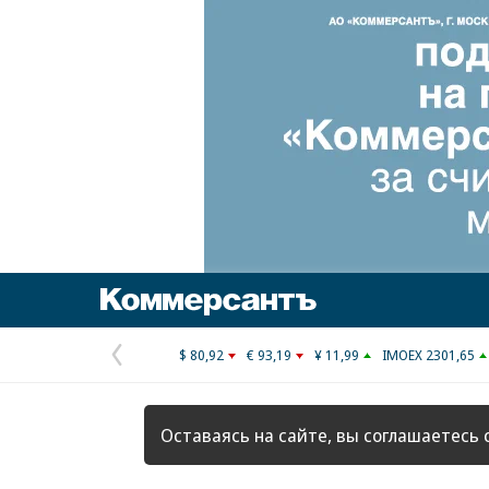
Коммерсантъ
$ 80,92
€ 93,19
¥ 11,99
IMOEX 2301,65
Предыдущая
страница
Оставаясь на сайте, вы соглашаетесь 