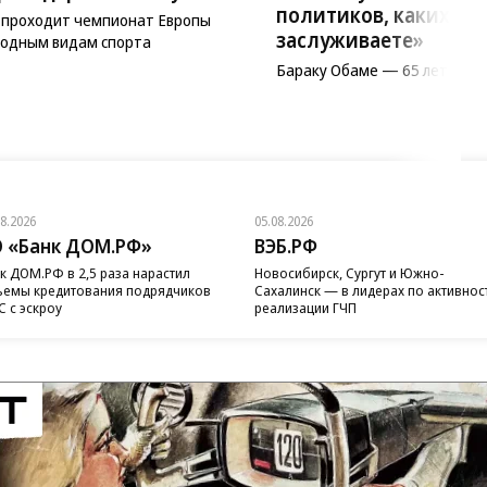
политиков, каких са
 проходит чемпионат Европы
заслуживаете»
водным видам спорта
Бараку Обаме — 65 лет
08.2026
05.08.2026
 «Банк ДОМ.РФ»
ВЭБ.РФ
к ДОМ.РФ в 2,5 раза нарастил
Новосибирск, Сургут и Южно-
емы кредитования подрядчиков
Сахалинск — в лидерах по активнос
 с эскроу
реализации ГЧП