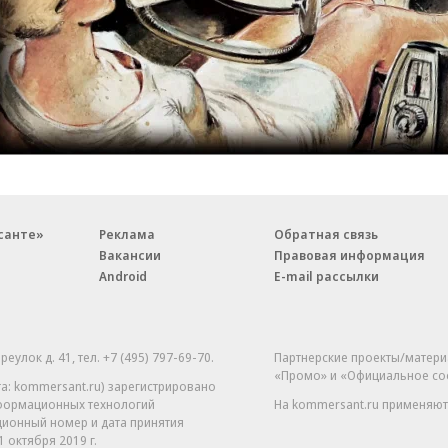
санте»
Реклама
Обратная связь
Вакансии
Правовая информация
Android
E-mail рассылки
реулок д. 41,
тел. +7 (495) 797-69-70.
Партнерские проекты/матери
«Промо» и «Официальное со
а: kommersant.ru) зарегистрировано
нформационных технологий
На kommersant.ru применяют
ционный номер и дата принятия
1 октября 2019 г.