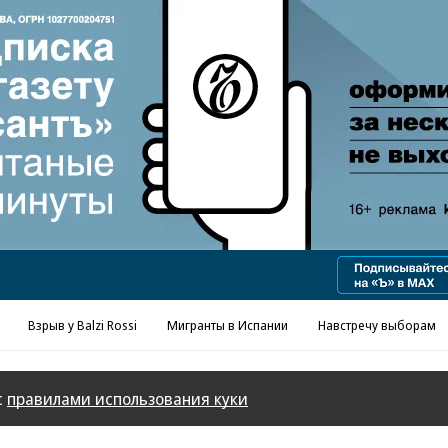
Реклама в «Ъ» www.kommersant.ru/ad
Взрыв у Balzi Rossi
Мигранты в Испании
Навстречу выборам
с
правилами использования куки