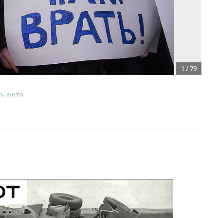
1
/
79
ть фото