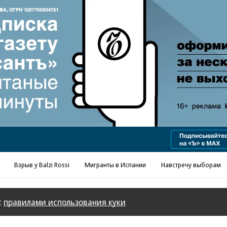
Реклама в «Ъ» www.kommersant.ru/ad
Взрыв у Balzi Rossi
Мигранты в Испании
Навстречу выборам
с
правилами использования куки