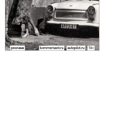
ин
афаров,
ммерсантъ