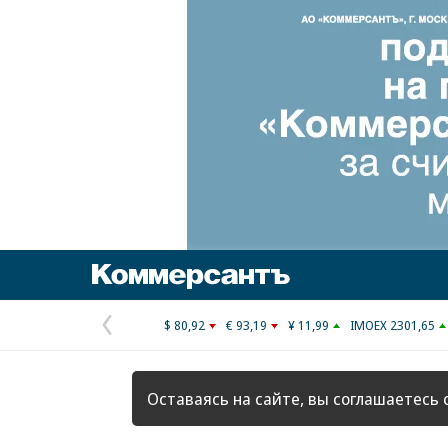
Коммерсантъ
$ 80,92
€ 93,19
¥ 11,99
IMOEX 2301,65
Предыдущая
страница
Оставаясь на сайте, вы соглашаетесь 