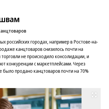
 швам
канцтоваров
ых российских городах, например в Ростове-на-
продаже канцтоваров снизилось почти на
й торговли не происходило консолидации, и
ют конкуренции с маркетплейсами. Через
е было продано канцтоваров почти на 70%
Развернуть на весь экран
Фо