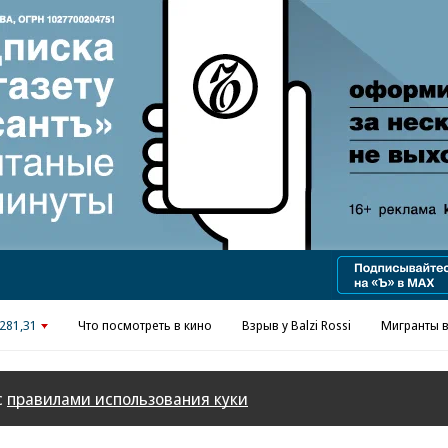
Реклама в «Ъ» www.kommersant.ru/ad
281,31
Что посмотреть в кино
Взрыв у Balzi Rossi
Мигранты в
с
правилами использования куки