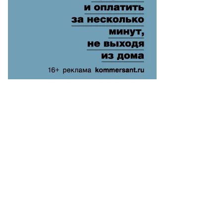
удущий
нцлер
рмании
идрих
ерц
то:
esa
hannssen
uters