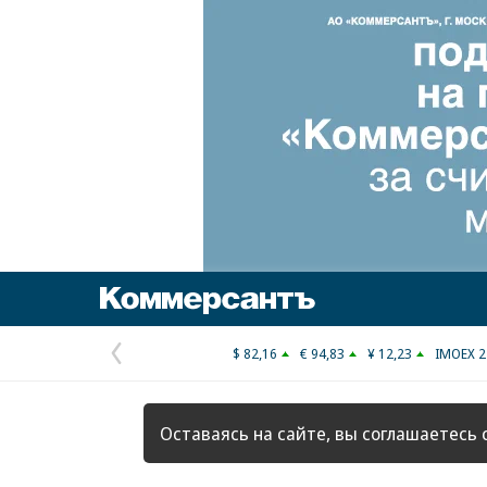
Коммерсантъ
$ 82,16
€ 94,83
¥ 12,23
IMOEX 2
Предыдущая
страница
Оставаясь на сайте, вы соглашаетесь 