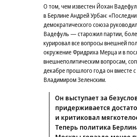
О том, чем известен Йохан Вадефул
в Берлине Андрей Урбан: «Последни
демократического союза руководил 
Вадефуль — старожил партии, более
курировал все вопросы внешней по
окружение Фридриха Мерца и в посл
внешнеполитическим вопросам, сопр
декабре прошлого года он вместе с
Владимиром Зеленским.
Он выступает за безусл
придерживается достато
и критиковал мягкотело
Теперь политика Берлина
Москвы гораздо менее п