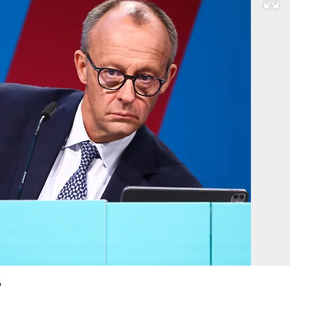
Развернуть на весь экран
Б
ка
Ге
Фр
М
Фо
Li
Jo
/
Re
ц