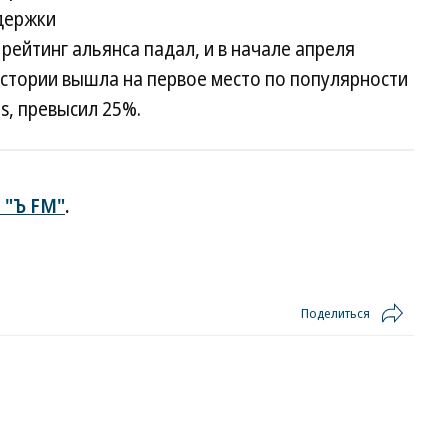
держки
рейтинг альянса падал, и в начале апреля
истории вышла на первое место по популярности
os, превысил 25%.
 "Ъ FM"
.
Поделиться