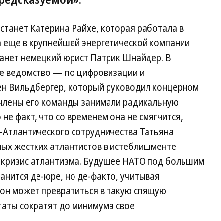
станет Катерина Райхе, которая работала в
 еще в крупнейшей энергетической компании
танет немецкий юрист Патрик Шнайдер. В
ое ведомство — по цифровизации и
тен Вильдбергер, который руководил концерном
и члены его команды занимали радикальную
не факт, что со временем она не смягчится,
-Атлантического сотрудничества Татьяна
мых жестких атлантистов в истеблишменте
 кризис атлантизма. Будущее НАТО под большим
анится де-юре, но де-факто, учитывая
он может превратиться в такую спящую
аты сократят до минимума свое