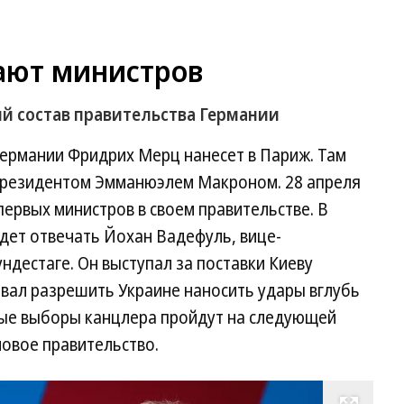
ают министров
ый состав правительства Германии
Германии Фридрих Мерц нанесет в Париж. Там
 президентом Эмманюэлем Макроном. 28 апреля
ервых министров в своем правительстве. В
дет отвечать Йохан Вадефуль, вице-
ндестаге. Он выступал за поставки Киеву
ывал разрешить Украине наносить удары вглубь
ные выборы канцлера пройдут на следующей
новое правительство.