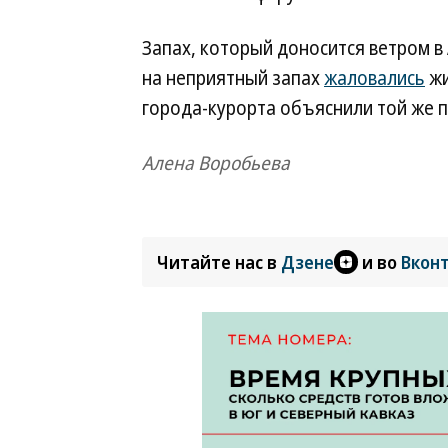
Запах, который доносится ветром в 
на неприятный запах
жаловались
жи
города-курорта объяснили той же 
Алена Воробьева
Читайте нас в
Дзене
и во
Вкон