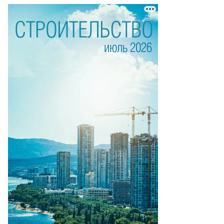
то:
ексей
тов,