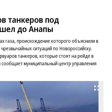
ов танкеров под
шел до Анапы
ах газа, происхождение которого объяснили в
 чрезвычайных ситуаций по Новороссийску.
рвуаров танкеров, которые стоят на рейде в
м сообщает муниципальный центр управления
Развернуть на весь экран
Фо
Ал
Зо