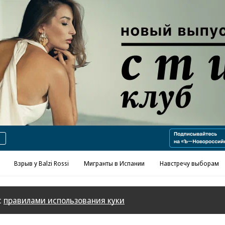
Реклама в «Ъ» www.kommersant.ru/ad
Взрыв у Balzi Rossi
Мигранты в Испании
Навстречу выборам
с
правилами использования куки