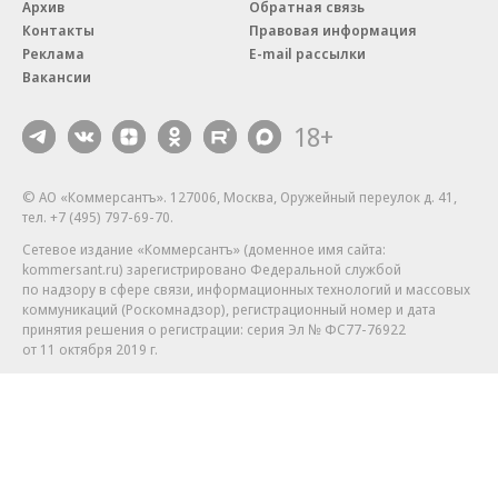
Архив
Обратная связь
Контакты
Правовая информация
Реклама
E-mail рассылки
Вакансии
18+
© АО «Коммерсантъ». 127006, Москва, Оружейный переулок д. 41,
тел. +7 (495) 797-69-70.
Сетевое издание «Коммерсантъ» (доменное имя сайта:
kommersant.ru) зарегистрировано Федеральной службой
по надзору в сфере связи, информационных технологий и массовых
коммуникаций (Роскомнадзор), регистрационный номер и дата
принятия решения о регистрации: серия
Эл № ФС77-76922
от 11 октября 2019 г.
Партнерские проекты/материалы, новости компаний, материалы
с пометкой «Промо» и «Официальное сообщение» опубликованы
на коммерческой основе.
На kommersant.ru применяются рекомендательные технологии.
Подробнее