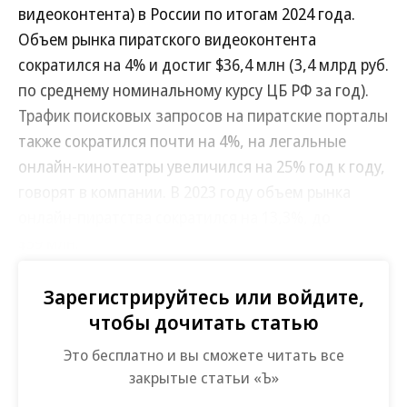
видеоконтента) в России по итогам 2024 года.
Объем рынка пиратского видеоконтента
сократился на 4% и достиг $36,4 млн (3,4 млрд руб.
по среднему номинальному курсу ЦБ РФ за год).
Трафик поисковых запросов на пиратские порталы
также сократился почти на 4%, на легальные
онлайн-кинотеатры увеличился на 25% год к году,
говорят в компании. В 2023 году объем рынка
онлайн-пиратства сократился на 13,3%, до
$39 млн.
Параллельно число пиратских доменов
Зарегистрируйтесь или войдите,
продолжает расти второй год подряд: количество
чтобы дочитать статью
обнаруженных ресурсов увеличилось на 37,5%, до
Это бесплатно и вы сможете читать все
110 тыс. В целом число ссылок с контентом,
закрытые статьи «Ъ»
которые российские правообладатели внесли в