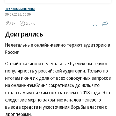
Часть вышеперечисленных лент, как и годом
Телекоммуникации
ранее, не была представлена в официальном
30.07.2026, 06:30
прокате России из-за ухода зарубежных
3K
2 мин.
мейджоров на фоне военных действий на
Доигрались
Украине.
Нелегальные онлайн-казино теряют аудиторию в
Доля пиратских сайтов по сравнению с другими
России
источниками распространения нелегального
видеоконтента в 2024 году увеличилась с 82% в
Онлайн-казино и нелегальные букмекеры теряют
2023 году до 94%, говорят аналитики F.A.C.C.T. Они
популярность у российской аудитории. Только по
связывают рост показателя с пополнением базы
итогам июня их доля от всех совокупных запросов
фильмов и сериалов пиратских видеобалансеров
на онлайн-гемблинг сократилась до 40%, что
(базы с фильмами и сериалами с возможностью
стало самым низким показателем с 2018 года. Это
трансляции на другом сайте). Кроме того, это
следствие мер по закрытию каналов теневого
связано с тем, что владельцы ресурсов в прошлом
вывода средств и ужесточения борьбы властей с
году выбирали хостинг-провайдеров, лояльных к
дропперами.