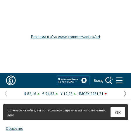
Реклама в «Ъ» www.kommersant.ru/ad
Коммерсантъ
Вход
$ 82,16
€ 94,83
¥ 12,23
IMOEX 2281,31
Предыдущая
С
страница
с
Оставаясь на сайте, вы соглашаетесь с
правилами использования
ОК
куки
Общество