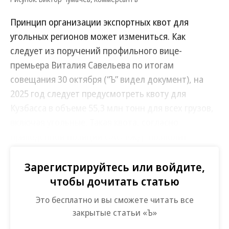
Принцип организации экспортных квот для
угольных регионов может измениться. Как
следует из поручений профильного вице-
премьера Виталия Савельева по итогам
совещания 30 октября (“Ъ” видел документ), на
2025 год следует предусмотреть квоту для
Кузбасса в объеме 55,3 млн тонн для всех грузов,
включая угольные. Такая квота, согласно
приведенной позиции ОАО РЖД, позволит
вывезти среди прочего около 15 млн тонн
высокотехнологичной продукции (
Зарегистрируйтесь или войдите,
см. “Ъ” от 8
октября
).
чтобы дочитать статью
Это бесплатно и вы сможете читать все
Согласно документу, Минтранс также сообщил о
закрытые статьи «Ъ»
целесообразности предоставления квоты