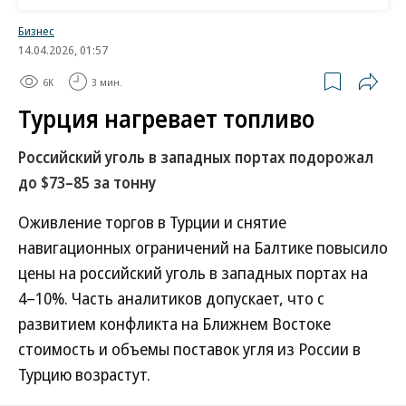
губернатор Новосибирской области Сергей Семка
сообщал, что в 2023 году разрезы Колыванский и
Бизнес
Восточный добыли 15 млн тонн угля.
14.04.2026, 01:57
Остальные регионы, следует из поручений,
6K
3 мин.
поделят между собой объем, не превышающий
Турция нагревает топливо
квоты текущего года, но в разрезе конкретных
предприятий. Помимо Кузбасса соглашения о
Российский уголь в западных портах подорожал
вывозе угля на восток заключены с
до $73–85 за тонну
правительствами Якутии, Бурятии, Хакасии, Тувы и
Оживление торгов в Турции и снятие
Иркутской области. Квота этого года — 99,3 млн
навигационных ограничений на Балтике повысило
тонн угля. Эти объемы едут в приоритетном
цены на российский уголь в западных портах на
порядке — в третьей очереди временных правил
4–10%. Часть аналитиков допускает, что с
определения очередности, раньше большинства
развитием конфликта на Ближнем Востоке
других грузов. По итогам девяти месяцев по
стоимость и объемы поставок угля из России в
соглашениям перевезено 74,1 млн тонн.
Турцию возрастут.