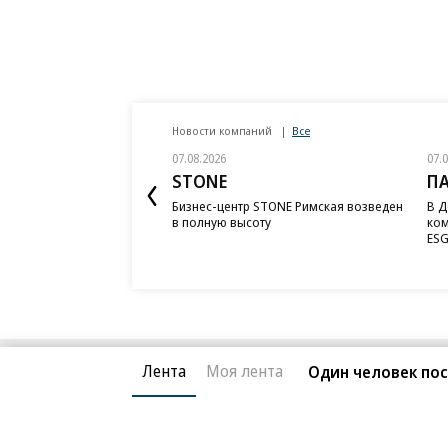
Новости компаний
Все
07.08.2026
07.
STONE
П
Бизнес-центр STONE Римская возведен
В Д
в полную высоту
ком
ESG
Лента
Моя лента
Один человек пос
Благотворительный фонд
О «Коммер
Архив
Контакты