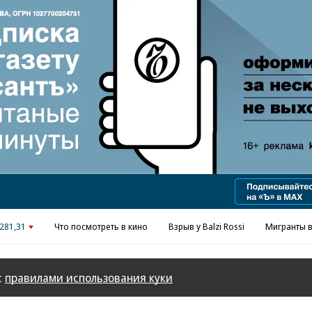
Реклама в «Ъ» www.kommersant.ru/ad
281,31
Что посмотреть в кино
Взрыв у Balzi Rossi
Мигранты в
с
правилами использования куки