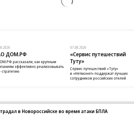
08.2026
07.08.2026
АО ДОМ.РФ
«Сервис путешествий
Туту»
ОМ.РФ рассказали, как крупным
паниям эффективно реализовывать
Сервис путешествий «Туту»
-стратегию
и «Нетмонет» поддержат лучших
сотрудников российских отелей
традал в Новороссийске во время атаки БПЛА
санте»
Реклама
Обратная связь
Вакансии
Правовая информация
Android
E-mail рассылки