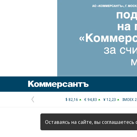
Коммерсантъ
$ 82,16
€ 94,83
¥ 12,23
IMOEX 2
Предыдущая
страница
Оставаясь на сайте, вы соглашаетесь 