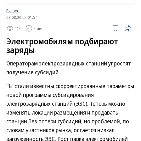
ГПУ от 5 МВт может занимать до двух лет.
Бизнес
Газовые двигатели в РФ серийно не выпускаются,
08.08.2025, 01:54
потому ПСМ использует китайские, но импорт
10K
4 мин.
осложнился из-за проблем с переводами, говорит
Электромобилям подбирают
он. По оценкам господина Медведева, затраты на
заряды
производство и установку ГПУ окупаются в
течение трех-пяти лет при стоимости выработки в
Операторам электрозарядных станций упростят
3–3,5 руб. за 1 кВт•ч. Но если станция будет
получение субсидий
эксплуатироваться только один-два года, проект
может оказаться нерентабельным,
“Ъ” стали известны скорректированные параметры
предупреждает он. Турбины для ГТУ, продолжает
новой программы субсидирования
Андрей Медведев, в РФ выпускаются, но
электрозарядных станций (ЭЗС). Теперь можно
мощности заняты гособоронзаказом на годы
изменять локации размещения и продавать
вперед.
станции без потери субсидий, но проблемой, по
словам участников рынка, остается низкая
В СО также предлагают разработать
загруженность ЭЗС. Рост парка электромобилей