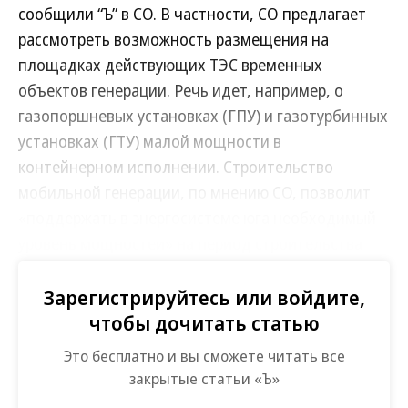
сообщили “Ъ” в СО. В частности, СО предлагает
рассмотреть возможность размещения на
площадках действующих ТЭС временных
объектов генерации. Речь идет, например, о
газопоршневых установках (ГПУ) и газотурбинных
установках (ГТУ) малой мощности в
контейнерном исполнении. Строительство
мобильной генерации, по мнению СО, позволит
«поддержать в энергосистеме юга необходимый
уровень мощностей» на период строительства
новых ТЭС, то есть как минимум до середины 2029
года.
Зарегистрируйтесь или войдите,
чтобы дочитать статью
Собеседники “Ъ” в отрасли полагают, что с
Это бесплатно и вы сможете читать все
учетом ежегодного роста дефицита
закрытые статьи «Ъ»
регулятору необходимо развернуть