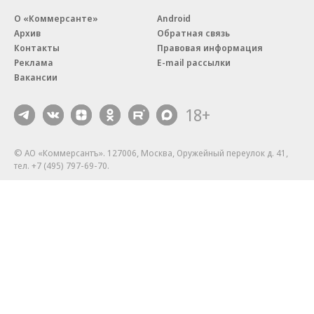
О «Коммерсанте»
Android
Архив
Обратная связь
Контакты
Правовая информация
Реклама
E-mail рассылки
Вакансии
18+
© АО «Коммерсантъ». 127006, Москва, Оружейный переулок д. 41,
тел. +7 (495) 797-69-70.
Сетевое издание «Коммерсантъ» (доменное имя сайта:
kommersant.ru) зарегистрировано Федеральной службой
по надзору в сфере связи, информационных технологий и массовых
коммуникаций (Роскомнадзор), регистрационный номер и дата
принятия решения о регистрации: серия
Эл № ФС77-76922
от 11 октября 2019 г.
Партнерские проекты/материалы, новости компаний, материалы
с пометкой «Промо» и «Официальное сообщение» опубликованы
на коммерческой основе.