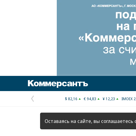
Коммерсантъ
$ 82,16
€ 94,83
¥ 12,23
IMOEX 2
Предыдущая
страница
Оставаясь на сайте, вы соглашаетесь 