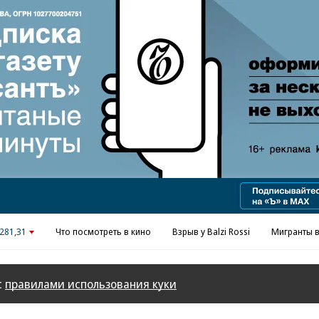
Реклама в «Ъ» www.kommersant.ru/ad
281,31
Что посмотреть в кино
Взрыв у Balzi Rossi
Мигранты в
с
правилами использования куки