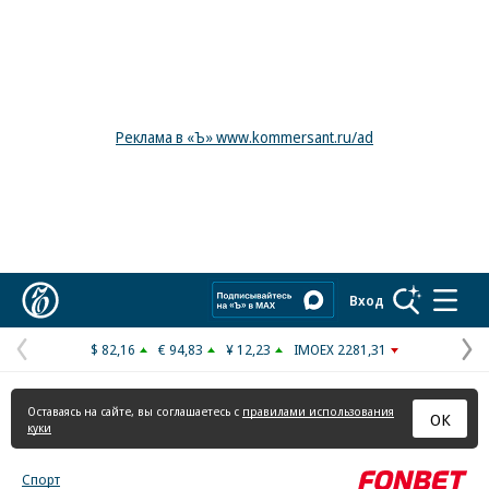
Реклама в «Ъ» www.kommersant.ru/ad
Коммерсантъ
Вход
$ 82,16
€ 94,83
¥ 12,23
IMOEX 2281,31
Предыдущая
С
страница
с
Оставаясь на сайте, вы соглашаетесь с
правилами использования
ОК
куки
Спорт