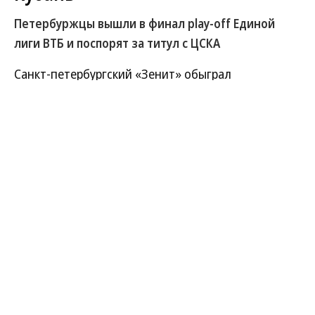
Петербуржцы вышли в финал play-off Единой
лиги ВТБ и поспорят за титул с ЦСКА
Санкт-петербургский «Зенит» обыграл
«Локомотив-Кубань» в седьмом матче
полуфинальной серии play-off первенства Единой
лиги ВТБ со счетом 94:75. В финале «Зенит»
сыграет с ЦСКА. Краснодарцы, в свою очередь,
поспорят за третье место с УНИКСом.
Развернуть на