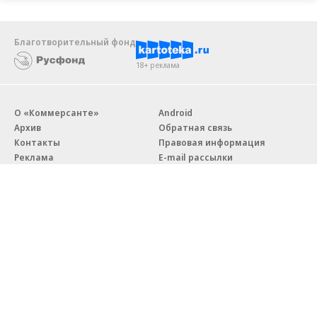
Благотворительный фонд
18+ реклама
О «Коммерсанте»
Android
Архив
Обратная связь
Контакты
Правовая информация
Реклама
E-mail рассылки
Вакансии
18+
© АО «Коммерсантъ». 127006, Москва, Оружейный переулок д. 41,
тел. +7 (495) 797-69-70.
Сетевое издание «Коммерсантъ» (доменное имя сайта:
kommersant.ru) зарегистрировано Федеральной службой
по надзору в сфере связи, информационных технологий и массовых