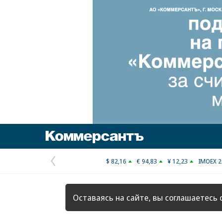
Коммерсантъ
$ 82,16
€ 94,83
¥ 12,23
IMOEX 2
Предыдущая
страница
Оставаясь на сайте, вы соглашаетесь 