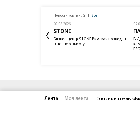
Новости компаний
Все
07.08.2026
07.
STONE
П
Бизнес-центр STONE Римская возведен
В Д
в полную высоту
ком
ESG
Благотворительный фонд
О «Коммер
Лента
Моя лента
Сооснователь «В
Архив
Контакты
18+ реклама
© АО «Коммерсантъ». 127006, Москва, Оружейный пе