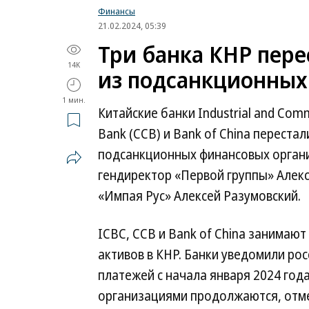
Финансы
21.02.2024, 05:39
Три банка КНР пер
14K
из подсанкционных
1 мин.
Китайские банки Industrial and Comme
Bank (CCB) и Bank of China переста
подсанкционных финансовых орган
гендиректор «Первой группы» Алек
«Импая Рус» Алексей Разумовский.
ICBC, CCB и Bank of China занимают
активов в КНР. Банки уведомили ро
платежей с начала января 2024 го
организациями продолжаются, отме