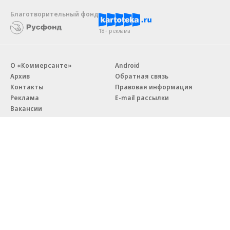
Благотворительный фонд
18+ реклама
О «Коммерсанте»
Android
Архив
Обратная связь
Контакты
Правовая информация
Реклама
E-mail рассылки
Вакансии
18+
© АО «Коммерсантъ». 127006, Москва, Оружейный переулок д. 41,
тел. +7 (495) 797-69-70.
Сетевое издание «Коммерсантъ» (доменное имя сайта:
kommersant.ru) зарегистрировано Федеральной службой
по надзору в сфере связи, информационных технологий и массовых
коммуникаций (Роскомнадзор), регистрационный номер и дата
принятия решения о регистрации: серия
Эл № ФС77-76922