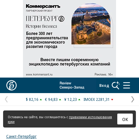
Реклама в «Ъ» www.kommersant.ru/ad
Коммерсантъ
Вход
$ 82,16
€ 94,83
¥ 12,23
IMOEX 2281,31
Предыдущая
С
страница
с
Оставаясь на сайте, вы соглашаетесь с
правилами использования
ОК
куки
Санкт-Петербург