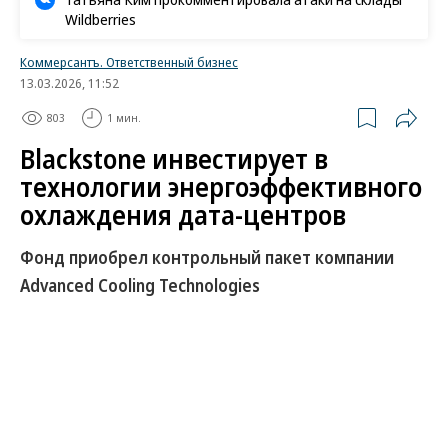
Wildberries
Коммерсантъ. Ответственный бизнес
13.03.2026, 11:52
803
1 мин.
Blackstone инвестирует в
технологии энергоэффективного
охлаждения дата-центров
Фонд приобрел контрольный пакет компании
Advanced Cooling Technologies
Инвестиционное подразделение энергетического
перехода фонда Blackstone приобрело
контрольный пакет компании Advanced Cooling
Technologies (ACT), которая разрабатывает
решения в области терморегулирования и