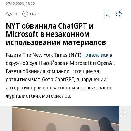
27.12.2023, 18:02
3K
1 мин.
NYT обвинила ChatGPT и
Microsoft в незаконном
использовании материалов
Газета The New York Times (NYT)
подала иск
в
окружной суд Нью-Йорка к Microsoft и OpenAI.
Газета обвинила компании, стоящие за
развитием чат-бота ChatGPT, в нарушении
авторских прав и незаконном использовании
журналистских материалов.
Развернуть на