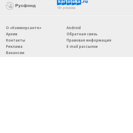
18+ реклама
О «Коммерсанте»
Android
Архив
Обратная связь
Контакты
Правовая информация
Реклама
E-mail рассылки
Вакансии
18+
© АО «Коммерсантъ». 127006, Москва, Оружейный переулок д. 41,
тел. +7 (495) 797-69-70.
Сетевое издание «Коммерсантъ» (доменное имя сайта:
kommersant.ru) зарегистрировано Федеральной службой
по надзору в сфере связи, информационных технологий и массовых
коммуникаций (Роскомнадзор), регистрационный номер и дата
принятия решения о регистрации: серия
Эл № ФС77-76922
от 11 октября 2019 г.