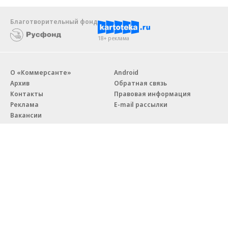
Благотворительный фонд
18+ реклама
О «Коммерсанте»
Android
Архив
Обратная связь
Контакты
Правовая информация
Реклама
E-mail рассылки
Вакансии
18+
© АО «Коммерсантъ». 127006, Москва, Оружейный переулок д. 41,
тел. +7 (495) 797-69-70.
Сетевое издание «Коммерсантъ» (доменное имя сайта:
kommersant.ru) зарегистрировано Федеральной службой
по надзору в сфере связи, информационных технологий и массовых
коммуникаций (Роскомнадзор), регистрационный номер и дата