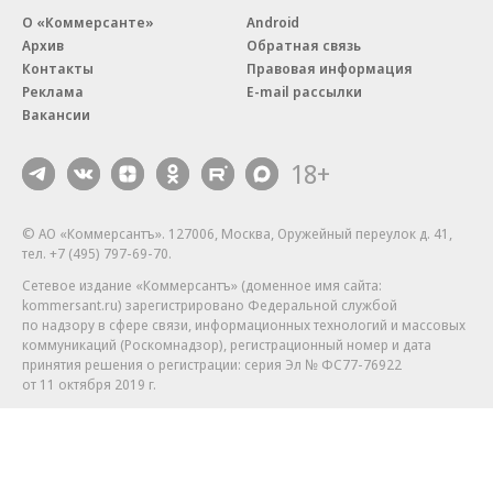
О «Коммерсанте»
Android
Архив
Обратная связь
Контакты
Правовая информация
Реклама
E-mail рассылки
Вакансии
18+
© АО «Коммерсантъ». 127006, Москва, Оружейный переулок д. 41,
тел. +7 (495) 797-69-70.
Сетевое издание «Коммерсантъ» (доменное имя сайта:
kommersant.ru) зарегистрировано Федеральной службой
по надзору в сфере связи, информационных технологий и массовых
коммуникаций (Роскомнадзор), регистрационный номер и дата
принятия решения о регистрации: серия
Эл № ФС77-76922
от 11 октября 2019 г.
Партнерские проекты/материалы, новости компаний, материалы
с пометкой «Промо» и «Официальное сообщение» опубликованы
на коммерческой основе.
На kommersant.ru применяются рекомендательные технологии.