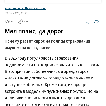
непромышленного страхования».
Коммерсантъ. Недвижимость
В частности, в августе 2022 года в Истре
03.06.2026, 11:21
произошел масштабный пожар на складе
6K
6 мин.
маркетплейса «Озон», ущерб от которого
Мал полис, да дорог
оценили почти в 11 млрд руб. В конце прошлого
года произошло возгорание в торговом центре
Почему растет спрос на полисы страхования
«Мега Химки», где ущерб составил рекордные 20–
имущества по подписке
30 млрд руб., по оценкам ВСС (
см. “Ъ” от 9 декабря
В 2025 году популярность страхования
2022 года
).
недвижимости по подписке значительно выросла.
В РНПК отказались от комментариев.
В восприятии собственников и арендаторов
жилья такие договоры гораздо экономичнее и
По словам участников рынка, исключения из
доступнее обычных. Кроме того, их проще
покрытия, по сути, дают РНПК возможность
встроить в модель импульсивных покупок. Но на
отказывать в выплате почти по любому
деле такие полисы оказываются дороже в
объекту.
пересчете на год и включают ряд серьезных