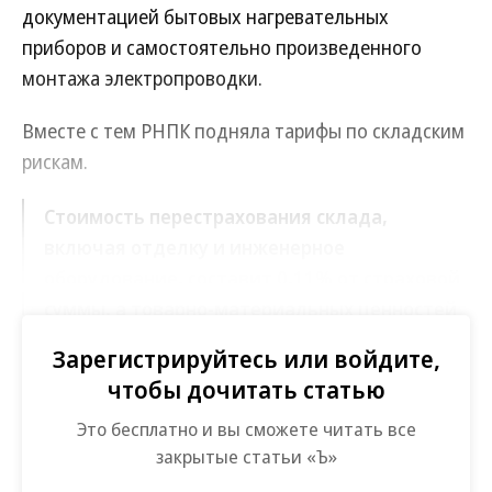
документацией бытовых нагревательных
приборов и самостоятельно произведенного
монтажа электропроводки.
Вместе с тем РНПК подняла тарифы по складским
рискам.
Стоимость перестрахования склада,
включая отделку и инженерное
оборудование, составит 0,11% от страховой
суммы, а товарно-материальных ценностей
— 0,23%.
Зарегистрируйтесь или войдите,
чтобы дочитать статью
По словам собеседника “Ъ” в крупной страховой
Это бесплатно и вы сможете читать все
компании, в июне РНПК представила лишь
закрытые статьи «Ъ»
тезисы, а в виде документа новые условия