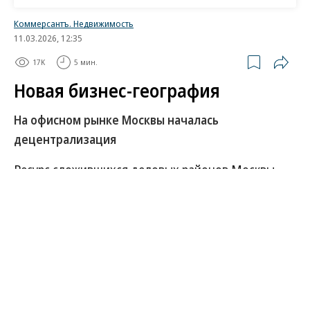
Коммерсантъ. Недвижимость
11.03.2026, 12:35
17K
5 мин.
Новая бизнес-география
На офисном рынке Москвы началась
децентрализация
Ресурс сложившихся деловых районов Москвы
практически исчерпан: в них уже нет новых
площадок под застройку и свободных офисов.
Активно развиваться на этом фоне начали новые
локации, нередко выступающие логичным
продолжением традиционных. Купить здесь офис
можно в среднем на 20–30% дешевле, чем в
центре города, а интерес компаний к таким