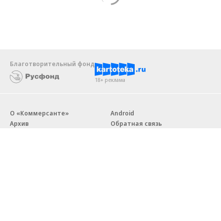
Благотворительный фонд
18+ реклама
О «Коммерсанте»
Android
Архив
Обратная связь
Контакты
Правовая информация
Реклама
E-mail рассылки
Вакансии
18+
© АО «Коммерсантъ». 127006, Москва, Оружейный переулок д. 41,
тел. +7 (495) 797-69-70.