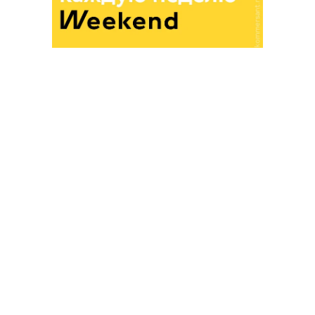
«Ъ» в социальных сетях
Роскачество нашло кишечную палочку в бургерах
пяти сетей быстрого питания
В Ozon рассказали об атаке на логистический центр в
Татарстане
В ООН прокомментировали удары ВСУ по складам
Wildberries