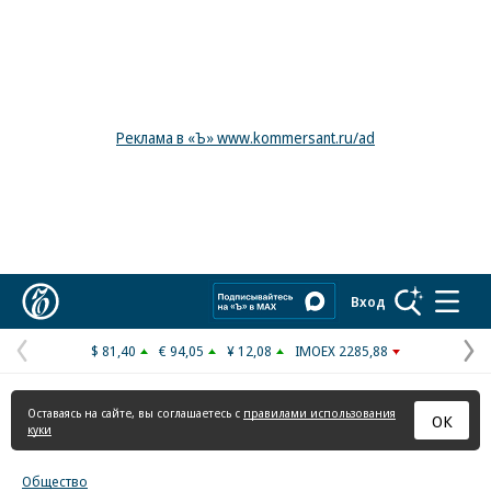
Реклама в «Ъ» www.kommersant.ru/ad
Коммерсантъ
Вход
$ 81,40
€ 94,05
¥ 12,08
IMOEX 2285,88
Предыдущая
С
страница
с
Оставаясь на сайте, вы соглашаетесь с
правилами использования
ОК
куки
Общество