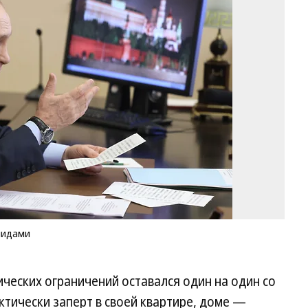
Пу
по
В
вс
с
ин
Фо
пр
сл
пр
Р
лидами
ических ограничений оставался один на один со
тически заперт в своей квартире, доме —