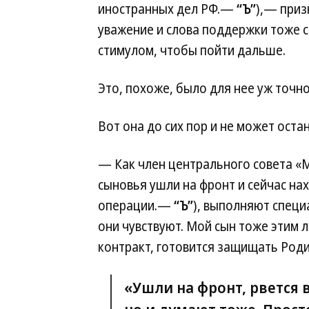
иностранных дел РФ.—
“Ъ”
),— приз
уважение и слова поддержки тоже 
стимулом, чтобы пойти дальше.
Это, похоже, было для нее уж точн
Вот она до сих пор и не может оста
— Как член центрального совета «М
сыновья ушли на фронт и сейчас на
операции.—
“Ъ”
), выполняют специ
они чувствуют. Мой сын тоже этим 
контракт, готовится защищать Родин
«Ушли на фронт, рвется в 