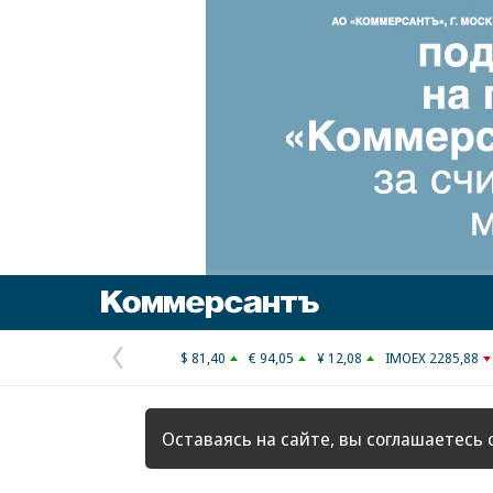
Коммерсантъ
$ 81,40
€ 94,05
¥ 12,08
IMOEX 2285,88
Предыдущая
страница
Оставаясь на сайте, вы соглашаетесь 