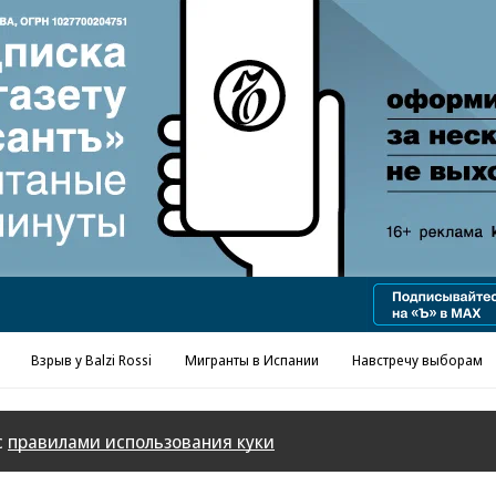
Реклама в «Ъ» www.kommersant.ru/ad
Взрыв у Balzi Rossi
Мигранты в Испании
Навстречу выборам
с
правилами использования куки