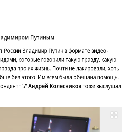
Владимиром Путиным
т России Владимир Путин в формате видео-
лидами, которые говорили такую правду, какую
правда про их жизнь. Почти не лакировали, хоть
обще без этого. Им всем была обещана помощь.
пондент “Ъ”
Андрей Колесников
тоже выслушал
Развернуть на весь экран
Вл