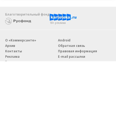
Благотворительный фонд
18+ реклама
О «Коммерсанте»
Android
Архив
Обратная связь
Контакты
Правовая информация
Реклама
E-mail рассылки
Вакансии
18+
© АО «Коммерсантъ». 127006, Москва, Оружейный переулок д. 41,
тел. +7 (495) 797-69-70.
Сетевое издание «Коммерсантъ» (доменное имя сайта:
kommersant.ru) зарегистрировано Федеральной службой
по надзору в сфере связи, информационных технологий и массовых
коммуникаций (Роскомнадзор), регистрационный номер и дата